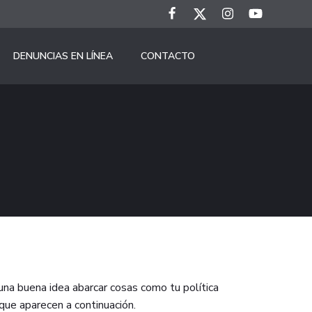
DENUNCIAS EN LÍNEA
CONTACTO
na buena idea abarcar cosas como tu política
que aparecen a continuación.