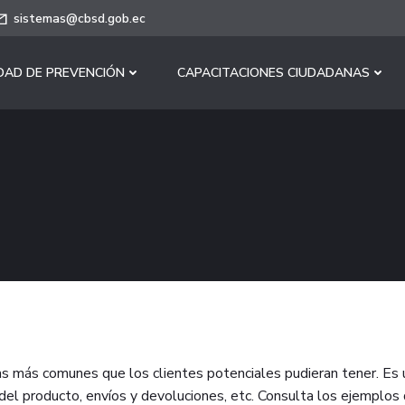
sistemas@cbsd.gob.ec
DAD DE PREVENCIÓN
CAPACITACIONES CIUDADANAS
 más comunes que los clientes potenciales pudieran tener. Es u
 del producto, envíos y devoluciones, etc. Consulta los ejemplos 