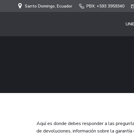
Santo Domingo, Ecuador
PBX: +593 3959340
UNI
Aquí es donde debes responder a las preguntas
de devoluciones, información sobre la garantía